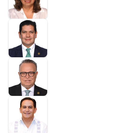
Diputada
Núñez Aguilar
Ernesto
Diputado
Pedroza Jiménez
Héctor
Diputado
Pérez Cuéllar
Alejandro
Diputado