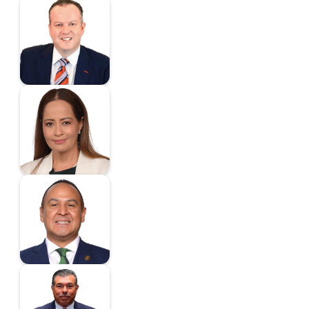
Canturosas Villarreal
Carlos Enrique
Diputado
Carbajal Méndez
Liliana
Diputada
Carrillo Soberanis
Juan Luis
Diputado
Juan Carlos
González Bareño