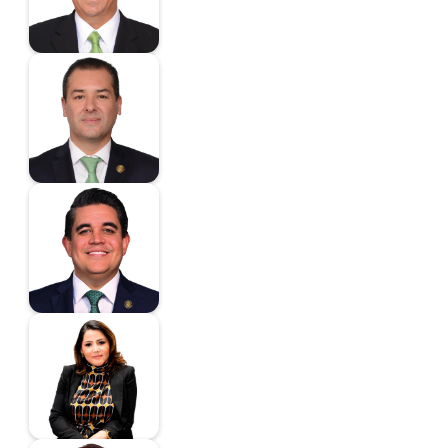
Madrazo Silva Carlos
Arturo
Diputado
Madrid Pérez
Ricardo
Diputado
Santy Montemayor
Castillo
Diputada