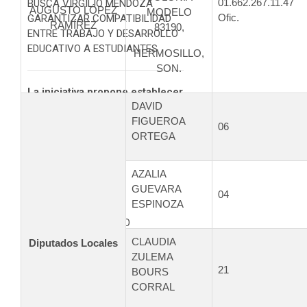
01.662.267.11.47
BUSCA VIRGILIO MENDOZA
AUGUSTO LÓPEZ
MODELO
Ofic.
GARANTIZAR COMPATIBILIDAD
RAMÍREZ
83190,
ENTRE TRABAJO Y DESARROLLO
EDUCATIVO A ESTUDIANTES
HERMOSILLO,
SON.
La iniciativa propone establecer
DAVID
que los trabajadores que
FIGUEROA
acrediten estar ...
06
ORTEGA
Leer más...
AZALIA
GUEVARA
04
ESPINOZA
BUSCA PVEM SENADO
ARMONIZAR LA SECRETARÍA DE
CLAUDIA
Diputados Locales
ANTICORRUPCIÓN Y BUEN
ZULEMA
GOBIERNO
21
BOURS
CORRAL