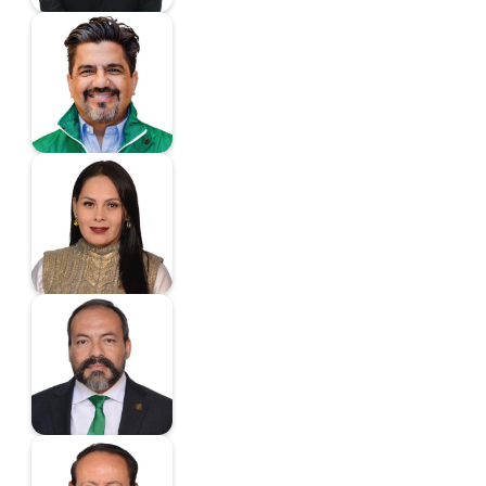
De La Mora
Torreblanca Marco
Antonio
Diputado
De Los Santos Flores
Casandra Prisilla
Diputada
Delgado Carrillo
Felipe Miguel
Diputado
Durán Reveles José
Luis