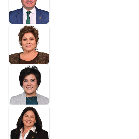
Diputado
Salomón Durán Ciria
Yamile
Diputada
Sánchez Juárez
Claudia
Diputada
Santana González
Ana Erika
Diputada