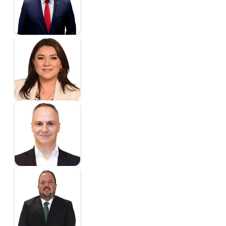
Diputado
Cruz Peláez Fatima
Almendra
Diputada
Cuanalo Araujo Jesús
Martín
Diputado
Héctor Alfonso de la
Garza Villarreal
Diputado