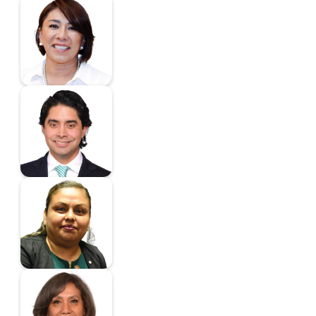
Mendoza Mondragón
María Luisa
Diputado
Miranda Barrera Luis
Enrique
Diputado
Nava García María del
Carmen
Diputada
Noyola Cervantes Ma.
Leonor