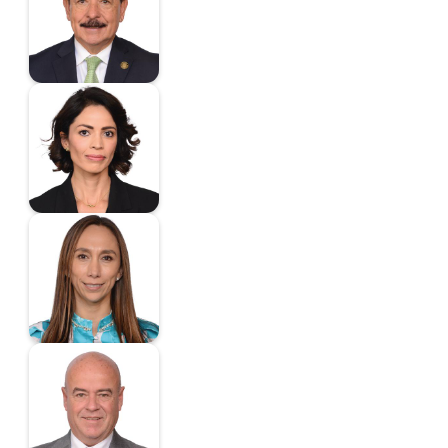
Diputado
Espino Suárez Mayra
Diputada
Fernández Cruz
Nayeli Arlen
Diputada
Fernández Martínez
José Luis
Diputado