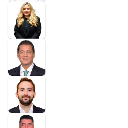
Denisse Guzmán
González
Diputado
Puente Salas Carlos
Alberto
Coordinador
Quiroga Treviño Luis
Orlando
Diputado
Ramírez Ramos
Antonio de Jesús