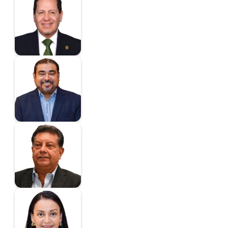
Ávila Villegas Eruviel
Diputado
Avilés Álvarez
Alejandro
Diputado
Bautista Villegas
Oscar
Diputado
Benavides Cobos
Gabriela
Diputada