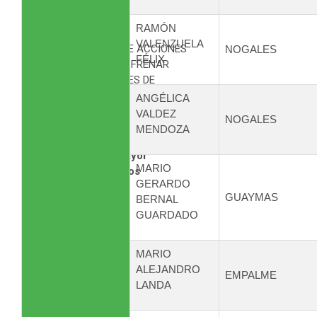
RAMÓN
VALENZUELA
PARTIDO VERDE EXIGE ACCIONES
NOGALES
FÉLIX
COORDINADAS PARA FRENAR
FRAUDES EN TRÁMITES DE
PASAPORTE
ANGÉLICA
VALDEZ
NOGALES
MENDOZA
Plantea campaña permanente
de información y mayor
MARIO
vigilancia contra sitios
GERARDO
apócrifos que ...
GUAYMAS
BERNAL
Leer más...
GUARDADO
MARIO
ALEJANDRO
EMPALME
LANDA