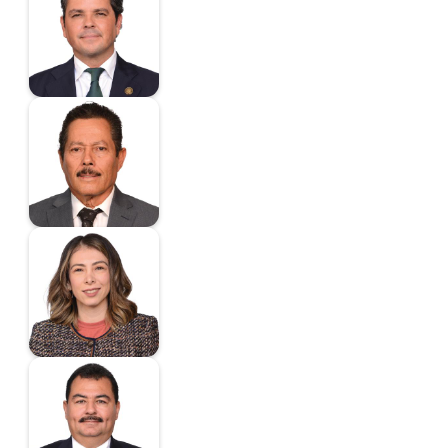
Fausto
Diputado
Gallardo Juárez
Ricardo
Diputado
Gonzalez Flandez
Deliamaria
Diputada
Guevara Garza Carlos
Alberto
Diputado