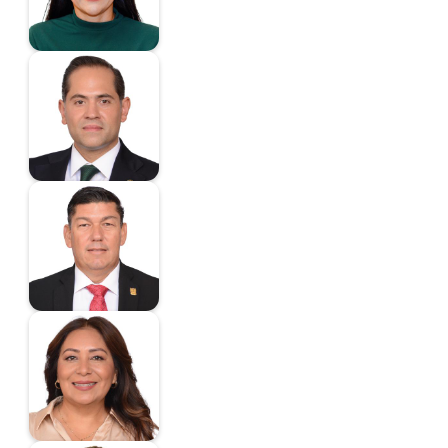
Bolaños-Cacho Cué
Raúl
Diputado
Braña Mojica José
Diputado
Cabrera Lagunas Ma.
del Carmen
Diputada