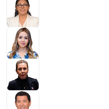
Huerta Romero
Azucena
Diputada
Licerio Valdes Hilda
Magdalena
Diputada
Silva Andraca Ruth
Marisela
Diputada
López Hernández
Mario Alberto
Diputado