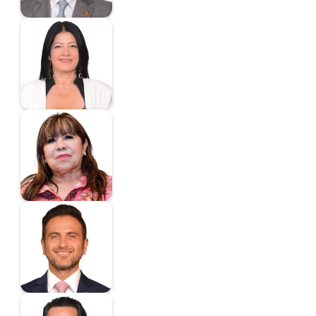
Fonseca Galicia Celia
Esther
Diputada
Gaitán Díaz María
Graciela
Diputada
Gali López José
Antonio
Diputado
Gallardo García