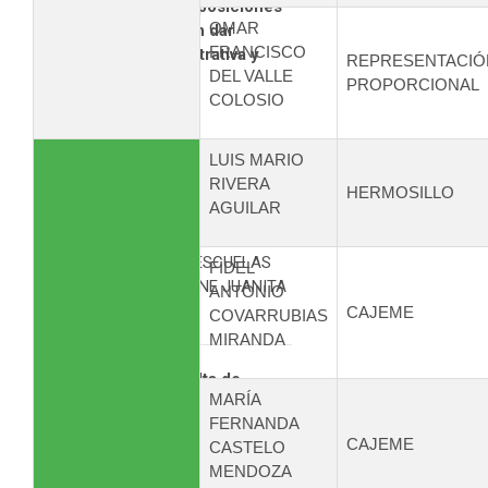
Si bien, diversas disposiciones
OMAR
transitorias permiten dar
FRANCISCO
continuidad administrativa y
REPRESENTACIÓ
DEL VALLE
jurídica al ...
PROPORCIONAL
COLOSIO
Leer más...
LUIS MARIO
RIVERA
HERMOSILLO
AGUILAR
GARANTIZAR
ESTABLECIMIENTOS DE VENTA DE
ALCOHOL LEJOS DE ESCUELAS
FIDEL
EN MORELOS, PROPONE JUANITA
ANTONIO
GUERRA
CAJEME
COVARRUBIAS
MIRANDA
La permisividad o falta de
MARÍA
vigilancia en el cumplimiento de
FERNANDA
la distancia ...
CAJEME
CASTELO
Leer más...
MENDOZA