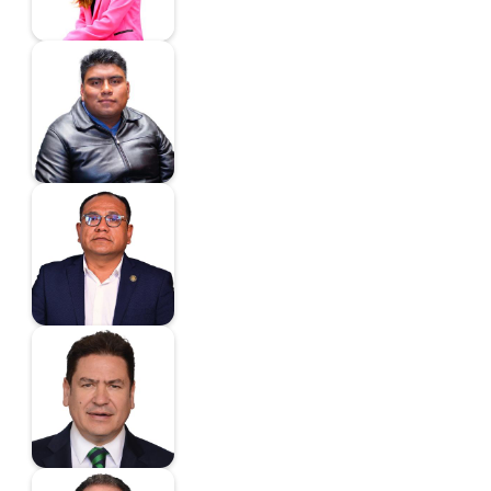
Jonathan Puertos
Chimalhua
Diputado
Alatriste Cantú
Adolfo
Diputado
Astudillo Suárez
Ricardo
Diputado