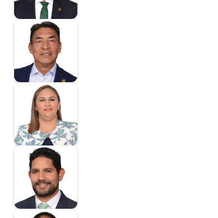
Hernández Pérez
José Luis
Diputado
Hernández
Rodríguez Blanca
Estela
Diputada
Herrera Borunda
Javier Octavio
Diputado