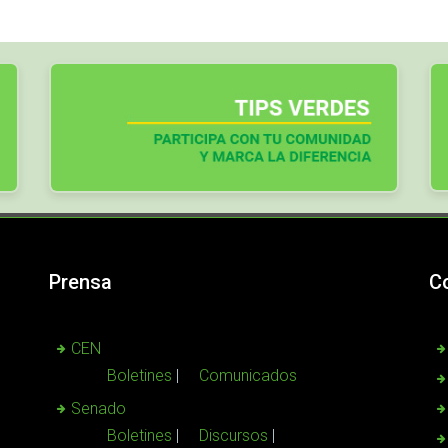
Prensa
C
CEN
Boletines
Comunicados
Senado
Boletines
Discursos