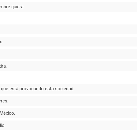
mbre quiera.
s.
ira.
or que está provocando esta sociedad.
eres.
México.
io.