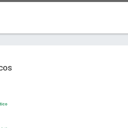
icos
tico