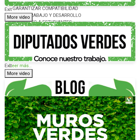
BUSCA VIRGILIO MENDOZA
GARANTIZAR COMPATIBILIDAD
Exit
ENTRE TRABAJO Y DESARROLLO
More video
EDUCATIVO A ESTUDIANTES
La iniciativa propone establecer
que los trabajadores que
acrediten estar ...
Leer más...
Exit
More video
BUSCA PVEM SENADO
ARMONIZAR LA SECRETARÍA DE
ANTICORRUPCIÓN Y BUEN
GOBIERNO