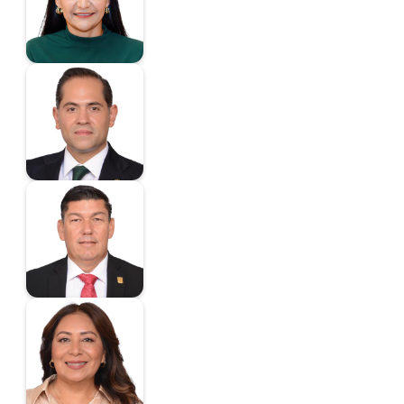
Diputada
Bolaños-Cacho Cué
Raúl
Diputado
Braña Mojica José
Diputado
Cabrera Lagunas Ma.
del Carmen
Diputada