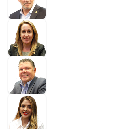
Senador
Virginia Marie
Magaña Fonseca
Senadora
Mendoza Amezcua
Virgilio
Senador
González Silva Ruth
Miriam
Senador