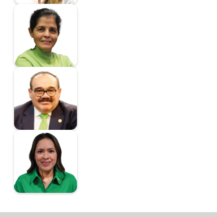
Corona Nakamura
Maria Del Rocio
Senadora
Ramírez Marín Jorge
Carlos
Senador
Castrejón Trujillo
Karen
Vicecoordinadora