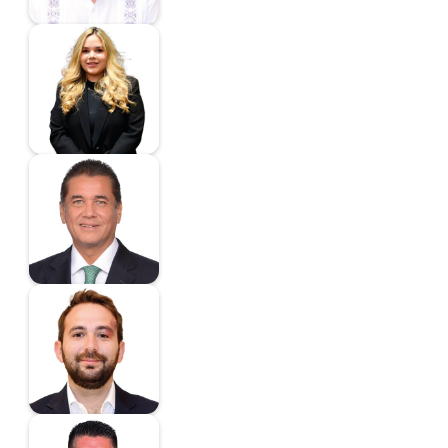
Denisse Guzmán
González
Diputado
Puente Salas Carlos
Alberto
Coordinador
Quiroga Treviño Luis
Orlando
Diputado
Ramírez Ramos