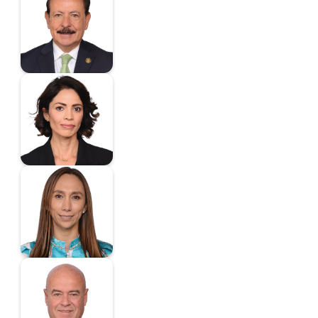
Luis
Diputado
Espino Suárez Mayra
Diputada
Fernández Cruz
Nayeli Arlen
Diputada
Fernández Martínez
José Luis
Diputado