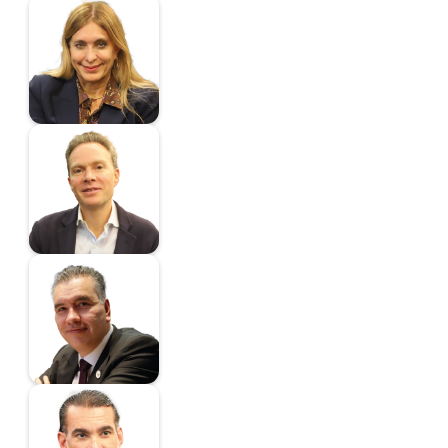
Ortiz Domínguez
Maki Esther
Senadora
Velasco Coello
Manuel
Coordinador
Fernández González
Waldo
Senador
Melgar Bravo Luis
Armando