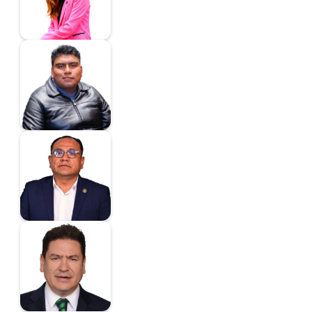
Diputada
Jonathan Puertos
Chimalhua
Diputado
Alatriste Cantú
Adolfo
Diputado
Astudillo Suárez
Ricardo
Diputado