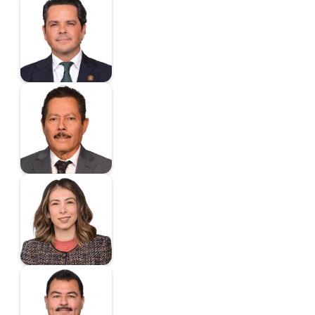
Gallardo García
Fausto
Diputado
Gallardo Juárez
Ricardo
Diputado
Gonzalez Flandez
Deliamaria
Diputada
Guevara Garza Carlos
Alberto
Diputado