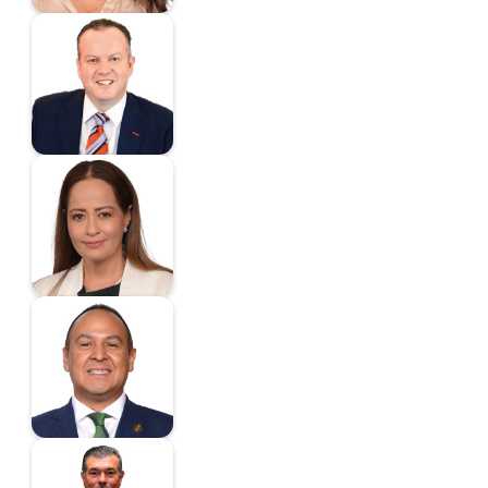
Canturosas Villarreal
Carlos Enrique
Diputado
Carbajal Méndez
Liliana
Diputada
Carrillo Soberanis
Juan Luis
Diputado
Juan Carlos
González Bareño