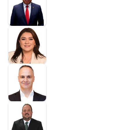
Diputado
Cruz Peláez Fatima
Almendra
Diputada
Cuanalo Araujo Jesús
Martín
Diputado
Héctor Alfonso de la
Garza Villarreal
Diputado