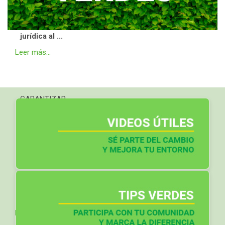
Si bien, diversas disposiciones
transitorias permiten dar
continuidad administrativa y
jurídica al ...
Leer más...
GARANTIZAR
ESTABLECIMIENTOS DE VENTA DE
ALCOHOL LEJOS DE ESCUELAS
EN MORELOS, PROPONE JUANITA
GUERRA
La permisividad o falta de
vigilancia en el cumplimiento de
la distancia ...
Leer más...