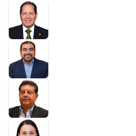
Ávila Villegas Eruviel
Diputado
Avilés Álvarez
Alejandro
Diputado
Bautista Villegas
Oscar
Diputado
Benavides Cobos
Gabriela