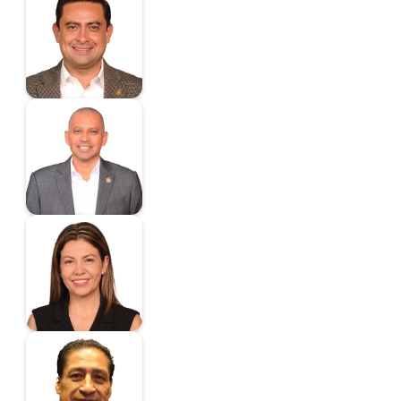
Villarreal Solis
Gerardo
Diputado
Jorge Luis Villatoro
Osorio
Diputado
Winkler Trujillo Cindy
Diputada
Hernández
Villafuerte Gilberto
Senador