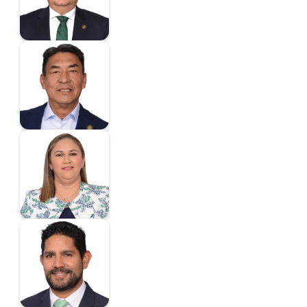
Hernández Pérez
José Luis
Diputado
Hernández
Rodríguez Blanca
Estela
Diputada
Herrera Borunda
Javier Octavio
Diputado