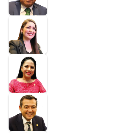
Bugarín Rodríguez
Jasmine María
Senadora
Guerra Mena Juanita
Senadora
Silva Romo Luis
Alfonso
Senador