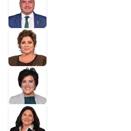
Antonio de Jesús
Diputado
Salomón Durán Ciria
Yamile
Diputada
Sánchez Juárez
Claudia
Diputada
Santana González
Ana Erika
Diputada