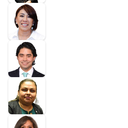
Mendoza Mondragón
María Luisa
Diputado
Miranda Barrera Luis
Enrique
Diputado
Nava García María del
Carmen
Diputada
Noyola Cervantes Ma.
Leonor