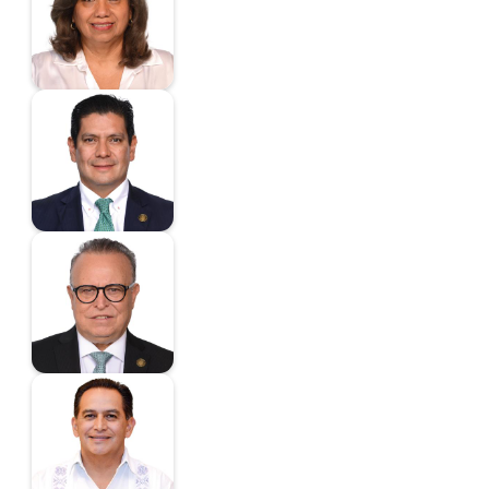
Diputada
Núñez Aguilar
Ernesto
Diputado
Pedroza Jiménez
Héctor
Diputado
Pérez Cuéllar
Alejandro
Diputado