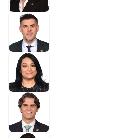
Scherer Pareyón
Julio Javier
Diputada
Trujillo Trujillo Karina
Alejandra
Diputada
Valladares
Eichelmann Juan
Carlos
Diputada