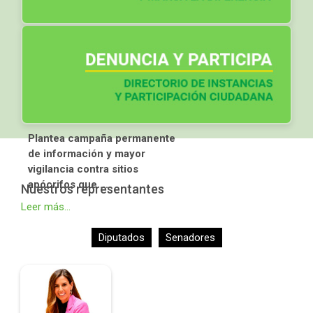
PARTIDO VERDE EXIGE ACCIONES
COORDINADAS PARA FRENAR
FRAUDES EN TRÁMITES DE
PASAPORTE
Plantea campaña permanente
de información y mayor
vigilancia contra sitios
apócrifos que ...
Nuestros representantes
Leer más...
Diputados
Senadores
Alejandra Chedraui
Peralta