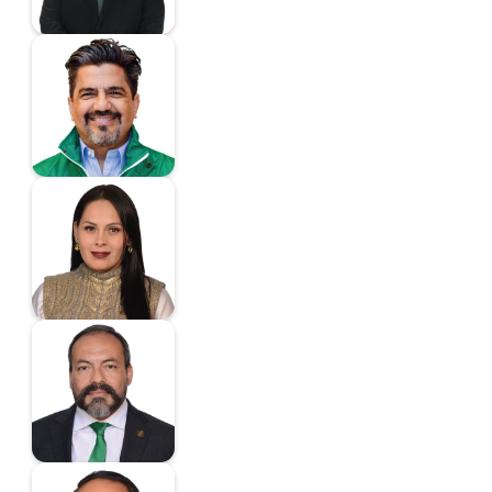
De La Mora
Torreblanca Marco
Antonio
Diputado
De Los Santos Flores
Casandra Prisilla
Diputada
Delgado Carrillo
Felipe Miguel
Diputado
Durán Reveles José