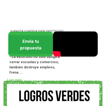
JUANITA GUERRA PIDE PROTEGER
ESCUELAS Y EMPRESAS DE LA
Envía tu
EXTORSIÓN EN MORELOS
propuesta
• La extorsión no solo obliga a
cerrar escuelas y comercios;
también destruye empleos,
frena ...
Leer más...