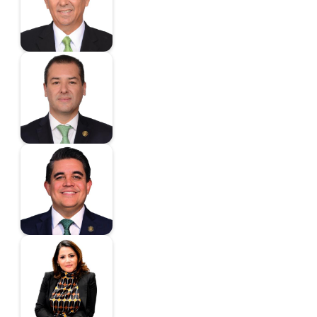
Diputado
Madrazo Silva Carlos
Arturo
Diputado
Madrid Pérez
Ricardo
Diputado
Santy Montemayor
Castillo
Diputada