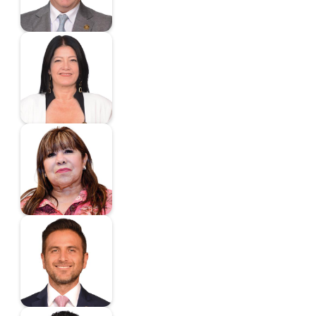
Fonseca Galicia Celia
Esther
Diputada
Gaitán Díaz María
Graciela
Diputada
Gali López José
Antonio
Diputado