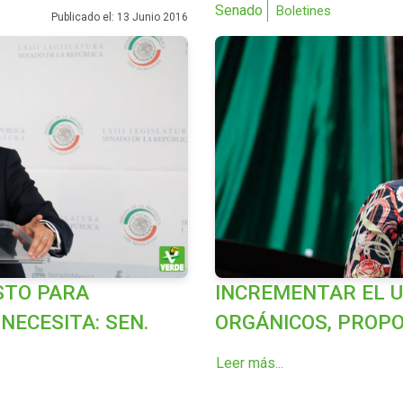
Senado
Boletines
Publicado el: 13 Junio 2016
STO PARA
INCREMENTAR EL U
NECESITA: SEN.
ORGÁNICOS, PROP
Leer más...