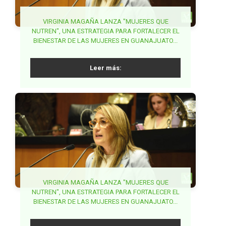
PARTIDO VERDE EXIGE ACCIONES COORDINADAS
VIRGINIA MAGAÑA LANZA "MUJERES QUE
NUTREN", UNA ESTRATEGIA PARA FORTALECER EL
PARA FRENAR FRAUDES EN TRÁMITES DE
BUSCA PVEM SENADO ARMONIZAR LA
BIENESTAR DE LAS MUJERES EN GUANAJUATO...
SECRETARÍA DE ANTICORRUPCIÓN Y BUEN
PASAPORTE...
GOBIERNO...
Leer más:
Leer más:
Leer más:
BUSCA MAKI ORTIZ GARANTIZAR DERECHO A LA
VIRGINIA MAGAÑA LANZA "MUJERES QUE
NUTREN", UNA ESTRATEGIA PARA FORTALECER EL
GARANTIZAR ESTABLECIMIENTOS DE VENTA DE
SALUD DE LA MUJER EN LA ETAPA POST
BIENESTAR DE LAS MUJERES EN GUANAJUATO...
ALCOHOL LEJOS DE ESCUELAS EN MORELOS,
REPRODUCTIVA...
PROPONE JUANITA GUERRA...