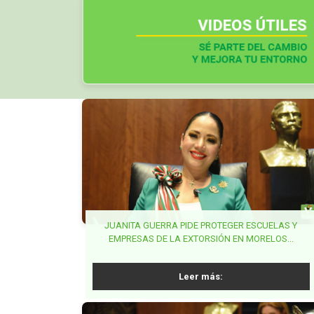
Otros artículos:
JUANITA GUERRA PIDE PROTEGER ESCUELAS Y
BUSCA ROCÍO CORONA INCLUIR LENGUAJE
BUSCA VIRGILIO MENDOZA GARANTIZAR
COMPATIBILIDAD ENTRE TRABAJO Y DESARROLLO
EMPRESAS DE LA EXTORSIÓN EN MORELOS...
INCLUSIVO EN LEY DE PROTECCIÓN CIVIL...
EDUCATIVO A ESTUDIANTES...
Leer más:
Leer más:
Leer más: