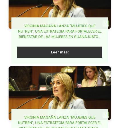
PARTIDO VERDE EXIGE ACCIONES COORDINADAS
VIRGINIA MAGAÑA LANZA "MUJERES QUE
NUTREN", UNA ESTRATEGIA PARA FORTALECER EL
PARA FRENAR FRAUDES EN TRÁMITES DE
BUSCA PVEM SENADO ARMONIZAR LA
BIENESTAR DE LAS MUJERES EN GUANAJUATO...
SECRETARÍA DE ANTICORRUPCIÓN Y BUEN
PASAPORTE...
GOBIERNO...
Leer más:
Leer más:
Leer más:
BUSCA MAKI ORTIZ GARANTIZAR DERECHO A LA
VIRGINIA MAGAÑA LANZA "MUJERES QUE
NUTREN", UNA ESTRATEGIA PARA FORTALECER EL
GARANTIZAR ESTABLECIMIENTOS DE VENTA DE
SALUD DE LA MUJER EN LA ETAPA POST