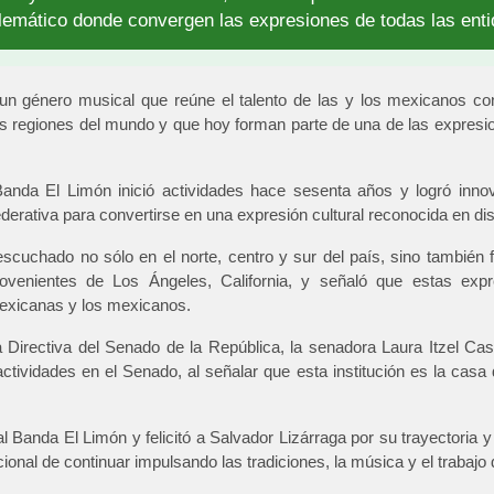
lemático donde convergen las expresiones de todas las entid
e un género musical que reúne el talento de las y los mexicanos co
s regiones del mundo y que hoy forman parte de una de las expresi
anda El Limón inició actividades hace sesenta años y logró inno
derativa para convertirse en una expresión cultural reconocida en di
cuchado no sólo en el norte, centro y sur del país, sino también
rovenientes de Los Ángeles, California, y señaló que estas expr
mexicanas y los mexicanos.
 Directiva del Senado de la República, la senadora Laura Itzel Cast
ctividades en el Senado, al señalar que esta institución es la casa d
 Banda El Limón y felicitó a Salvador Lizárraga por su trayectoria y 
cional de continuar impulsando las tradiciones, la música y el trabajo d