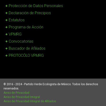
Protección de Datos Personales
Declaración de Principios
Estatutos
Programa de Acción
VPMRG
Convocatorias
Buscador de Afiliados
PROTOCÓLO VPMRG
© 2016 - 2024 - Partido Verde Ecologista de México. Todos los derechos
reservados.
Aviso de Privacidad
Aviso de Privacidad Integral
Aviso de Privacidad Integral de Afiliados