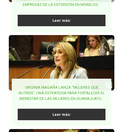
COMPATIBILIDAD ENTRE TRABAJO Y DESARROLLO
EMPRESAS DE LA EXTORSIÓN EN MORELOS...
INCLUSIVO EN LEY DE PROTECCIÓN CIVIL...
EDUCATIVO A ESTUDIANTES...
Leer más:
Leer más:
Leer más:
PARTIDO VERDE EXIGE ACCIONES COORDINADAS
VIRGINIA MAGAÑA LANZA "MUJERES QUE
NUTREN", UNA ESTRATEGIA PARA FORTALECER EL
PARA FRENAR FRAUDES EN TRÁMITES DE
BUSCA PVEM SENADO ARMONIZAR LA
BIENESTAR DE LAS MUJERES EN GUANAJUATO...
SECRETARÍA DE ANTICORRUPCIÓN Y BUEN
PASAPORTE...
GOBIERNO...
Leer más:
Leer más:
Leer más: