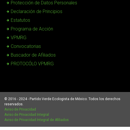
Protección de Datos Personales
Declaración de Principios
Estatutos
Programa de Acción
VPMRG
Convocatorias
Buscador de Afiliados
PROTOCÓLO VPMRG
© 2016 - 2024 - Partido Verde Ecologista de México. Todos los derechos
reservados.
Aviso de Privacidad
Aviso de Privacidad Integral
Aviso de Privacidad Integral de Afiliados