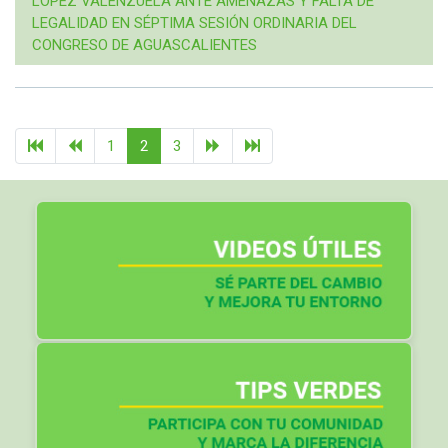
LÓPEZ VALENZUELA ANTE AMENAZAS Y FALTA DE
LEGALIDAD EN SÉPTIMA SESIÓN ORDINARIA DEL
CONGRESO DE AGUASCALIENTES
1
2
3