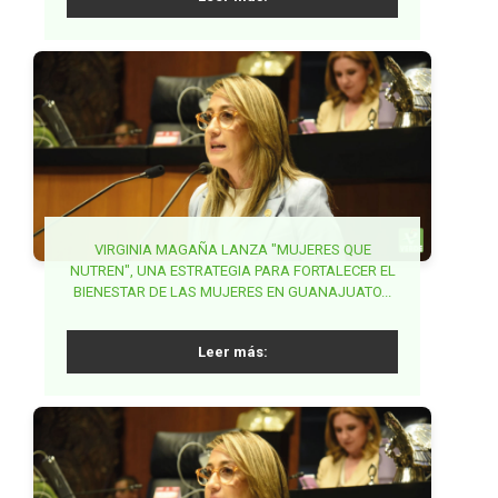
Leer más:
PARTIDO VERDE EXIGE ACCIONES COORDINADAS
VIRGINIA MAGAÑA LANZA "MUJERES QUE
NUTREN", UNA ESTRATEGIA PARA FORTALECER EL
PARA FRENAR FRAUDES EN TRÁMITES DE
BUSCA PVEM SENADO ARMONIZAR LA
BIENESTAR DE LAS MUJERES EN GUANAJUATO...
SECRETARÍA DE ANTICORRUPCIÓN Y BUEN
PASAPORTE...
GOBIERNO...
Leer más:
Leer más:
Leer más: