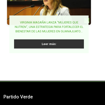
BUSCA MAKI ORTIZ GARANTIZAR DERECHO A LA
VIRGINIA MAGAÑA LANZA "MUJERES QUE
NUTREN", UNA ESTRATEGIA PARA FORTALECER EL
GARANTIZAR ESTABLECIMIENTOS DE VENTA DE
SALUD DE LA MUJER EN LA ETAPA POST
BIENESTAR DE LAS MUJERES EN GUANAJUATO...
ALCOHOL LEJOS DE ESCUELAS EN MORELOS,
REPRODUCTIVA...
PROPONE JUANITA GUERRA...
Leer más:
Leer más:
Leer más:
Partido Verde