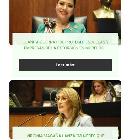
Otros artículos:
JUANITA GUERRA PIDE PROTEGER ESCUELAS Y
BUSCA ROCÍO CORONA INCLUIR LENGUAJE
BUSCA VIRGILIO MENDOZA GARANTIZAR
COMPATIBILIDAD ENTRE TRABAJO Y DESARROLLO
EMPRESAS DE LA EXTORSIÓN EN MORELOS...
INCLUSIVO EN LEY DE PROTECCIÓN CIVIL...
EDUCATIVO A ESTUDIANTES...
Leer más:
Leer más:
Leer más:
PARTIDO VERDE EXIGE ACCIONES COORDINADAS
VIRGINIA MAGAÑA LANZA "MUJERES QUE