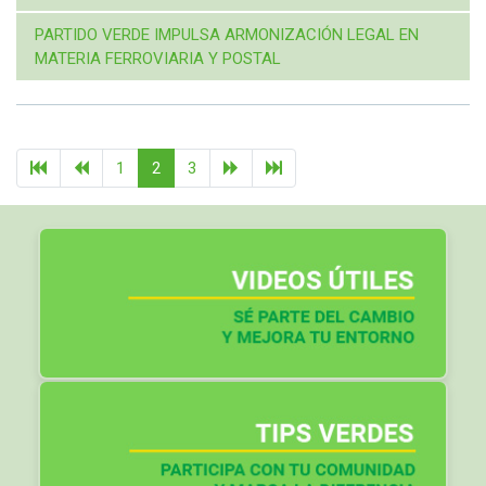
PARTIDO VERDE IMPULSA ARMONIZACIÓN LEGAL EN
MATERIA FERROVIARIA Y POSTAL
1
2
3