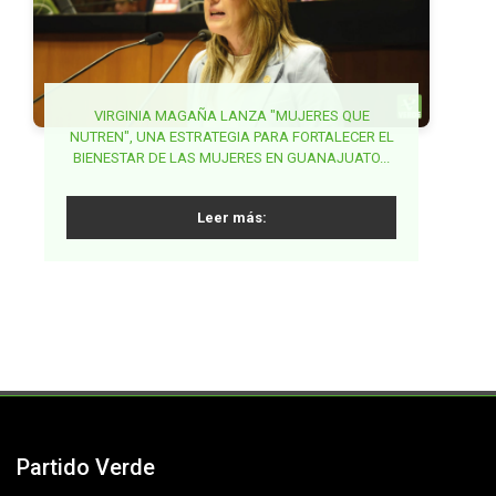
BUSCA MAKI ORTIZ GARANTIZAR DERECHO A LA
VIRGINIA MAGAÑA LANZA "MUJERES QUE
NUTREN", UNA ESTRATEGIA PARA FORTALECER EL
GARANTIZAR ESTABLECIMIENTOS DE VENTA DE
SALUD DE LA MUJER EN LA ETAPA POST
BIENESTAR DE LAS MUJERES EN GUANAJUATO...
ALCOHOL LEJOS DE ESCUELAS EN MORELOS,
REPRODUCTIVA...
PROPONE JUANITA GUERRA...
Leer más:
Leer más:
Leer más:
Partido Verde