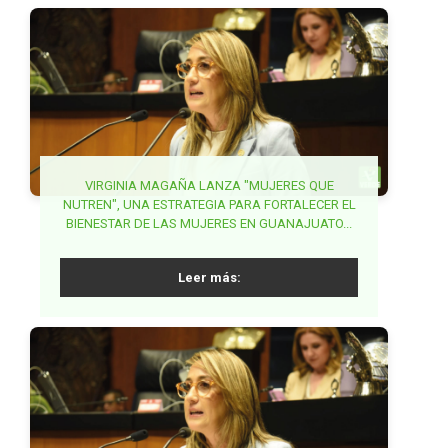
PARTIDO VERDE EXIGE ACCIONES COORDINADAS
VIRGINIA MAGAÑA LANZA "MUJERES QUE
NUTREN", UNA ESTRATEGIA PARA FORTALECER EL
PARA FRENAR FRAUDES EN TRÁMITES DE
BUSCA PVEM SENADO ARMONIZAR LA
BIENESTAR DE LAS MUJERES EN GUANAJUATO...
SECRETARÍA DE ANTICORRUPCIÓN Y BUEN
PASAPORTE...
GOBIERNO...
Leer más:
Leer más:
Leer más: