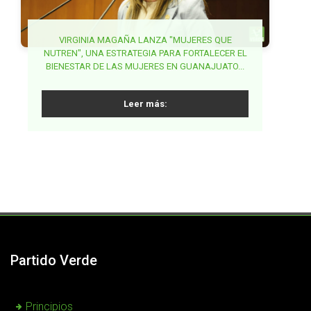
BUSCA MAKI ORTIZ GARANTIZAR DERECHO A LA
VIRGINIA MAGAÑA LANZA "MUJERES QUE
NUTREN", UNA ESTRATEGIA PARA FORTALECER EL
GARANTIZAR ESTABLECIMIENTOS DE VENTA DE
SALUD DE LA MUJER EN LA ETAPA POST
BIENESTAR DE LAS MUJERES EN GUANAJUATO...
ALCOHOL LEJOS DE ESCUELAS EN MORELOS,
REPRODUCTIVA...
PROPONE JUANITA GUERRA...
Leer más:
Leer más:
Leer más:
Partido Verde
Principios