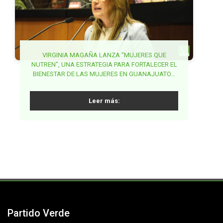
BUSCA MAKI ORTIZ GARANTIZAR DERECHO A LA
VIRGINIA MAGAÑA LANZA "MUJERES QUE
NUTREN", UNA ESTRATEGIA PARA FORTALECER EL
GARANTIZAR ESTABLECIMIENTOS DE VENTA DE
SALUD DE LA MUJER EN LA ETAPA POST
BIENESTAR DE LAS MUJERES EN GUANAJUATO...
ALCOHOL LEJOS DE ESCUELAS EN MORELOS,
REPRODUCTIVA...
PROPONE JUANITA GUERRA...
Leer más:
Leer más:
Leer más:
Partido Verde