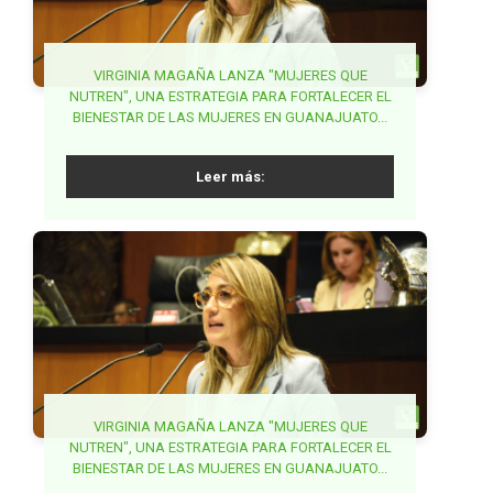
PARTIDO VERDE EXIGE ACCIONES COORDINADAS
VIRGINIA MAGAÑA LANZA "MUJERES QUE
NUTREN", UNA ESTRATEGIA PARA FORTALECER EL
PARA FRENAR FRAUDES EN TRÁMITES DE
BUSCA PVEM SENADO ARMONIZAR LA
BIENESTAR DE LAS MUJERES EN GUANAJUATO...
SECRETARÍA DE ANTICORRUPCIÓN Y BUEN
PASAPORTE...
GOBIERNO...
Leer más:
Leer más:
Leer más:
BUSCA MAKI ORTIZ GARANTIZAR DERECHO A LA
VIRGINIA MAGAÑA LANZA "MUJERES QUE
NUTREN", UNA ESTRATEGIA PARA FORTALECER EL
GARANTIZAR ESTABLECIMIENTOS DE VENTA DE
SALUD DE LA MUJER EN LA ETAPA POST
BIENESTAR DE LAS MUJERES EN GUANAJUATO...
ALCOHOL LEJOS DE ESCUELAS EN MORELOS,
REPRODUCTIVA...
PROPONE JUANITA GUERRA...