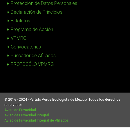
Protección de Datos Personales
Declaración de Principios
Estatutos
Programa de Acción
VPMRG
Convocatorias
Buscador de Afiliados
PROTOCÓLO VPMRG
© 2016 - 2024 - Partido Verde Ecologista de México. Todos los derechos
reservados.
Aviso de Privacidad
Aviso de Privacidad Integral
Aviso de Privacidad Integral de Afiliados