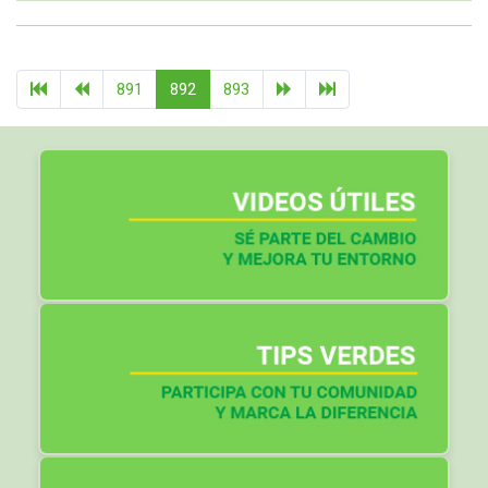
891
892
893