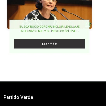
PARTIDO VERDE IMPULSA ARMONIZACIÓN LEGAL
BUSCA CORONA NAKAMURA PROHIBICIÓN DE
BUSCA ROCÍO CORONA INCLUIR LENGUAJE
MATRIMONIO INFANTIL Y PERIODOS LABORALES
INCLUSIVO EN LEY DE PROTECCIÓN CIVIL...
EN MATERIA FERROVIARIA Y POSTAL...
EXTRAORDINARIOS EN ADOLESCENTES...
Leer más:
Leer más:
Leer más:
Partido Verde