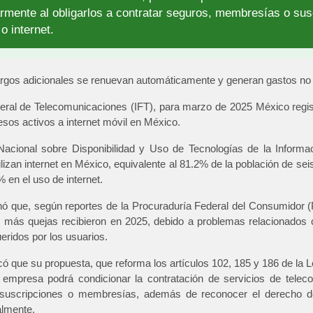
armente al obligarlos a contratar seguros, membresías o su
 o internet.
rgos adicionales se renuevan automáticamente y generan gastos no p
deral de Telecomunicaciones (IFT), para marzo de 2025 México regist
esos activos a internet móvil en México.
acional sobre Disponibilidad y Uso de Tecnologías de la Infor
lizan internet en México, equivalente al 81.2% de la población de se
 en el uso de internet.
nó que, según reportes de la Procuraduría Federal del Consumidor
ue más quejas recibieron en 2025, debido a problemas relacionados c
eridos por los usuarios.
ó que su propuesta, que reforma los artículos 102, 185 y 186 de la 
 empresa podrá condicionar la contratación de servicios de telec
suscripciones o membresías, además de reconocer el derecho de
nalmente.