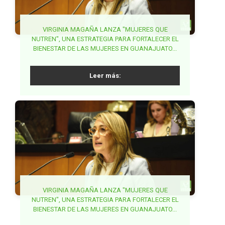
PARTIDO VERDE EXIGE ACCIONES COORDINADAS
VIRGINIA MAGAÑA LANZA "MUJERES QUE
NUTREN", UNA ESTRATEGIA PARA FORTALECER EL
PARA FRENAR FRAUDES EN TRÁMITES DE
BUSCA PVEM SENADO ARMONIZAR LA
BIENESTAR DE LAS MUJERES EN GUANAJUATO...
SECRETARÍA DE ANTICORRUPCIÓN Y BUEN
PASAPORTE...
GOBIERNO...
Leer más:
Leer más:
Leer más:
BUSCA MAKI ORTIZ GARANTIZAR DERECHO A LA
VIRGINIA MAGAÑA LANZA "MUJERES QUE
NUTREN", UNA ESTRATEGIA PARA FORTALECER EL
GARANTIZAR ESTABLECIMIENTOS DE VENTA DE
SALUD DE LA MUJER EN LA ETAPA POST
BIENESTAR DE LAS MUJERES EN GUANAJUATO...
ALCOHOL LEJOS DE ESCUELAS EN MORELOS,
REPRODUCTIVA...
PROPONE JUANITA GUERRA...