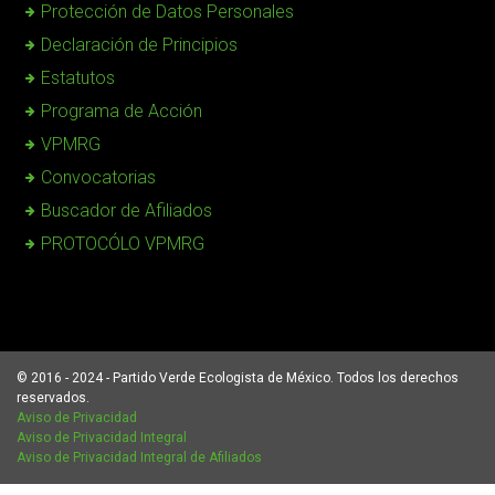
Protección de Datos Personales
Declaración de Principios
Estatutos
Programa de Acción
VPMRG
Convocatorias
Buscador de Afiliados
PROTOCÓLO VPMRG
© 2016 - 2024 - Partido Verde Ecologista de México. Todos los derechos
reservados.
Aviso de Privacidad
Aviso de Privacidad Integral
Aviso de Privacidad Integral de Afiliados