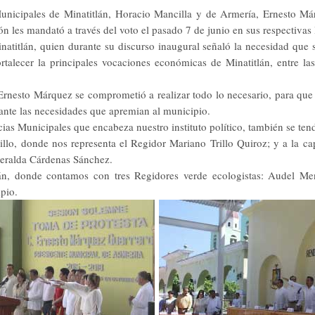
Municipales de Minatitlán, Horacio Mancilla y de Armería, Ernesto Már
ón les mandató a través del voto el pasado 7 de junio en sus respectivas 
natitlán, quien durante su discurso inaugural señaló la necesidad que 
fortalecer la principales vocaciones económicas de Minatitlán, entre l
Ernesto Márquez se comprometió a realizar todo lo necesario, para que
ante las necesidades que apremian al municipio.
ias Municipales que encabeza nuestro instituto político, también se te
llo, donde nos representa el Regidor Mariano Trillo Quiroz; y a la ca
meralda Cárdenas Sánchez.
cán, donde contamos con tres Regidores verde ecologistas: Audel Me
ipio.