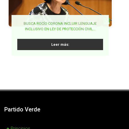
PARTIDO VERDE IMPULSA ARMONIZACIÓN LEGAL
BUSCA CORONA NAKAMURA PROHIBICIÓN DE
BUSCA ROCÍO CORONA INCLUIR LENGUAJE
MATRIMONIO INFANTIL Y PERIODOS LABORALES
INCLUSIVO EN LEY DE PROTECCIÓN CIVIL...
EN MATERIA FERROVIARIA Y POSTAL...
EXTRAORDINARIOS EN ADOLESCENTES...
Leer más:
Leer más:
Leer más:
Partido Verde
Principios